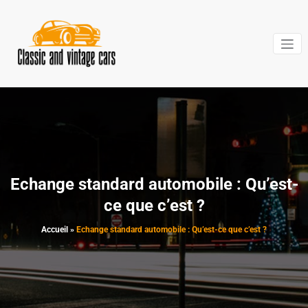
Aller
au
contenu
Classic and
vintage cars
Echange standard automobile : Qu’est-
ce que c’est ?
Accueil
»
Echange standard automobile : Qu’est-ce que c’est ?